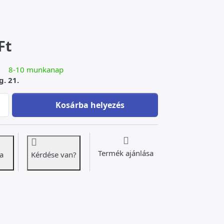
Ft
8-10 munkanap
g. 21.
Absztrakt női akt bronz szobor patinával at 98 000 Ft, quantit
Kosárba helyezés
Termék ajánlása
a
Kérdése van?