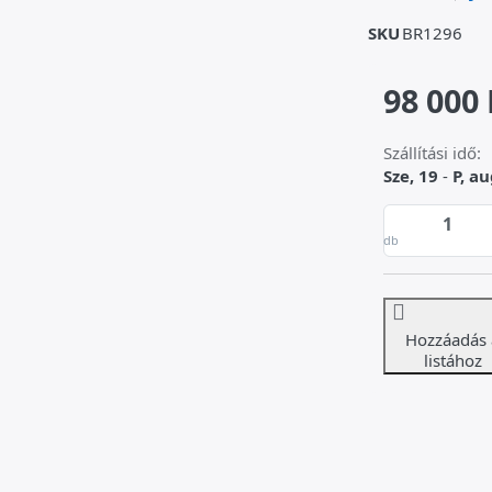
SKU
BR1296
98 000 
Szállítási idő:
Sze, 19
-
P, au
db
Hozzáadás 
listához