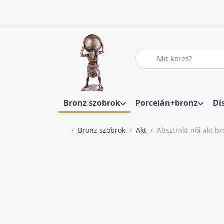
Adja meg a keresőszót. Az
Bronz szobrok
Porcelán+bronz
Dí
Kezdőlap
Bronz szobrok
Akt
Absztrakt női akt b