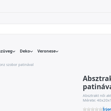
 első találatok automatikusan megjelennek, amint beírja őket. 
szüveg
Deko
Veronese
ronz szobor patinával
Absztrak
patináv
Absztrakt női ak
Mérete: 40x20x
Írjo