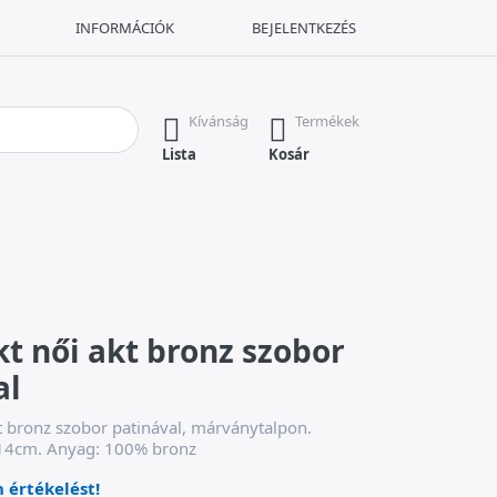
INFORMÁCIÓK
BEJELENTKEZÉS
Nyomja meg az Enter billentyűt az összes eredmény megjelenítésé
Kívánság
Termékek
Lista
Kosár
t női akt bronz szobor
al
t bronz szobor patinával, márványtalpon.
14cm. Anyag: 100% bronz
n értékelést!