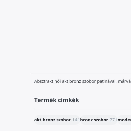
Absztrakt női akt bronz szobor patinával, már
Termék címkék
akt bronz szobor
141
bronz szobor
771
moder