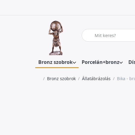
Adja meg a keresőszót. Az
Bronz szobrok
Porcelán+bronz
Dí
Kezdőlap
Bronz szobrok
Állatábrázolás
Bika - b