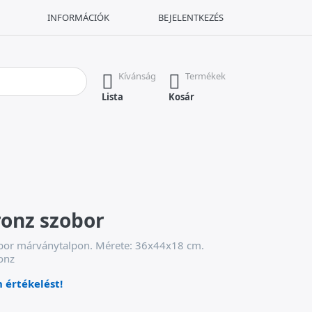
INFORMÁCIÓK
BEJELENTKEZÉS
Nyomja meg az Enter billentyűt az összes eredmény megjelenítésé
Kívánság
Termékek
Lista
Kosár
ronz szobor
obor márványtalpon. Mérete: 36x44x18 cm.
onz
n értékelést!