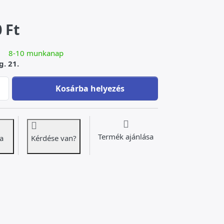
 Ft
8-10 munkanap
g. 21.
Bika - bronz szobor at 239 000 Ft, quantity 1.
Kosárba helyezés
Termék ajánlása
a
Kérdése van?