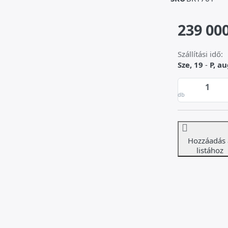
239 000
Szállítási idő:
Sze, 19
-
P, au
db
Hozzáadás 
listához