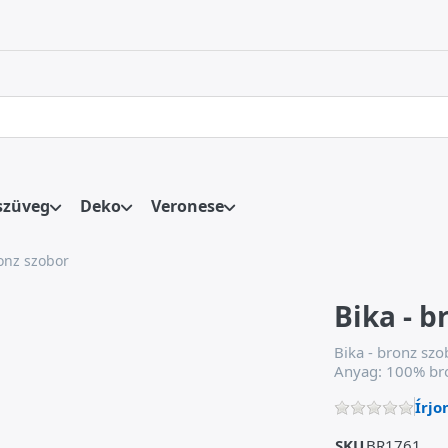
 első találatok automatikusan megjelennek, amint beírja őket. 
szüveg
Deko
Veronese
ronz szobor
Bika - b
Bika - bronz sz
Anyag: 100% br
Írjo
SKU
BR1761