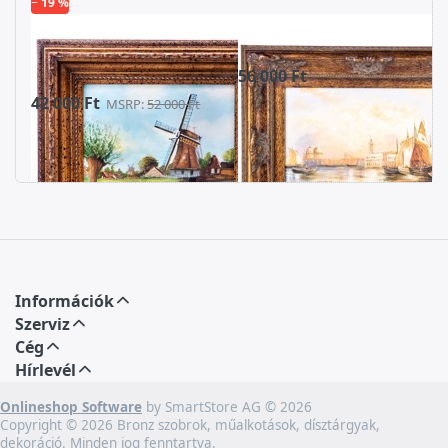
− 19 %
Tájkép
Velence
szélmalommal
56 000 Ft
42 000 Ft
MSRP:
52 000 Ft
Információk
Szerviz
Cég
Hírlevél
Onlineshop Software
by SmartStore AG © 2026
Copyright © 2026 Bronz szobrok, műalkotások, dísztárgyak,
dekoráció. Minden jog fenntartva.