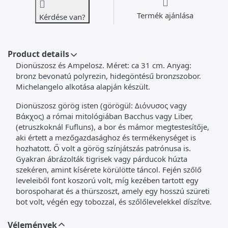
Termék ajánlása
Kérdése van?
Product details
Dionüszosz és Ampelosz. Méret: ca 31 cm. Anyag:
bronz bevonatú polyrezin, hidegöntésű bronzszobor.
Michelangelo alkotása alapján készült.
Dionüszosz görög isten (görögül: Διόνυσος vagy
Βάκχος) a római mitológiában Bacchus vagy Liber,
(etruszkoknál Fufluns), a bor és mámor megtestesítője,
aki értett a mezőgazdasághoz és termékenységet is
hozhatott. Ő volt a görög színjátszás patrónusa is.
Gyakran ábrázolták tigrisek vagy párducok húzta
szekéren, amint kísérete körülötte táncol. Fején szőlő
leveleiből font koszorú volt, míg kezében tartott egy
borospoharat és a thürszoszt, amely egy hosszú szüreti
bot volt, végén egy tobozzal, és szőlőlevelekkel díszítve.
Vélemények