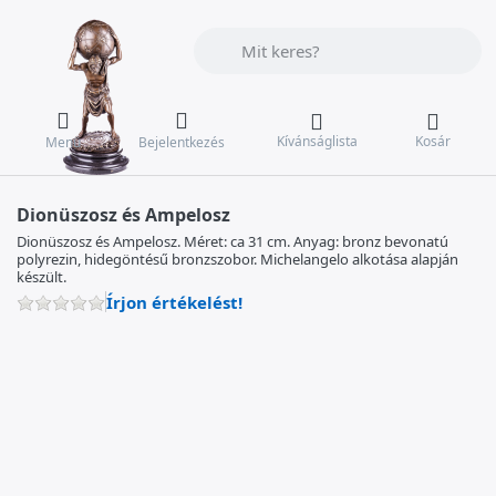
Adja meg a keresőszót. Az első találat
Kívánságlista
Kosár
Menü
Bejelentkezés
Dionüszosz és Ampelosz
Dionüszosz és Ampelosz. Méret: ca 31 cm. Anyag: bronz bevonatú
polyrezin, hidegöntésű bronzszobor. Michelangelo alkotása alapján
készült.
Írjon értékelést!