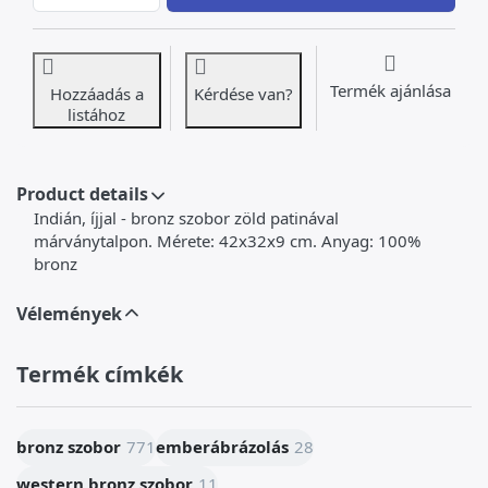
Termék ajánlása
Hozzáadás a
Kérdése van?
listához
Product details
Indián, íjjal - bronz szobor zöld patinával
márványtalpon. Mérete: 42x32x9 cm. Anyag: 100%
bronz
Vélemények
Termék címkék
bronz szobor
771
emberábrázolás
28
western bronz szobor
11