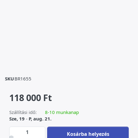
SKU
BR1655
118 000 Ft
Szállítási idő:
8-10 munkanap
Sze, 19
-
P, aug. 21.
Indián, íjjal - bronz szobor zöld patinával a
Kosárba helyezés
db