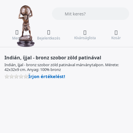
Adja meg a keresőszót. Az első találat
Kívánságlista
Kosár
Menü
Bejelentkezés
Indián, íjjal - bronz szobor zöld patinával
Indián, íjjal - bronz szobor zöld patinával márványtalpon. Mérete:
42x32x9 cm. Anyag: 100% bronz
Írjon értékelést!