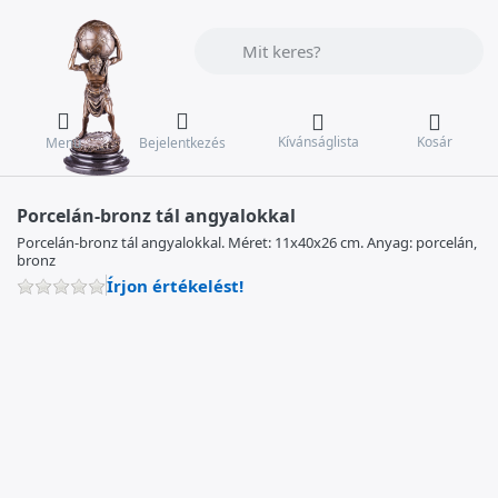
Adja meg a keresőszót. Az első találat
Kívánságlista
Kosár
Menü
Bejelentkezés
Porcelán-bronz tál angyalokkal
Porcelán-bronz tál angyalokkal. Méret: 11x40x26 cm. Anyag: porcelán,
bronz
Írjon értékelést!