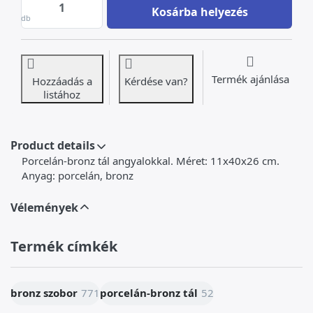
Porcelán-bronz tál angyalokkal at 91 000 Ft
Kosárba helyezés
db
Termék ajánlása
Hozzáadás a
Kérdése van?
listához
Product details
Porcelán-bronz tál angyalokkal. Méret: 11x40x26 cm.
Anyag: porcelán, bronz
Vélemények
Termék címkék
bronz szobor
771
porcelán-bronz tál
52