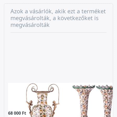
Azok a vásárlók, akik ezt a terméket
megvásárolták, a következőket is
megvásárolták
Porcelán-bronz
Porcelán-bronz
váza
gyertyatartó
angyalokkal
szett
szarvasokkal
68 000 Ft