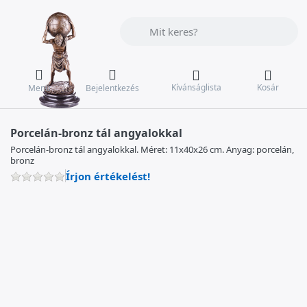
Adja meg a keresőszót. Az első találat
Kívánságlista
Kosár
Menü
Bejelentkezés
Porcelán-bronz tál angyalokkal
Porcelán-bronz tál angyalokkal. Méret: 11x40x26 cm. Anyag: porcelán,
bronz
Írjon értékelést!