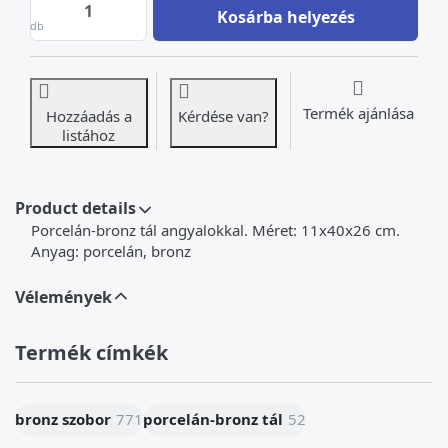
Porcelán-bronz tál angyalokkal at 76 000 Ft
Kosárba helyezés
db
Termék ajánlása
Hozzáadás a
Kérdése van?
listához
Product details
Porcelán-bronz tál angyalokkal. Méret: 11x40x26 cm.
Anyag: porcelán, bronz
Vélemények
Termék címkék
bronz szobor
771
porcelán-bronz tál
52