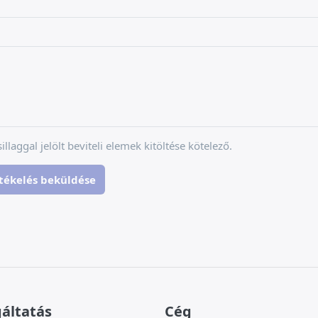
sillaggal jelölt beviteli elemek kitöltése kötelező.
tékelés beküldése
gáltatás
Cég