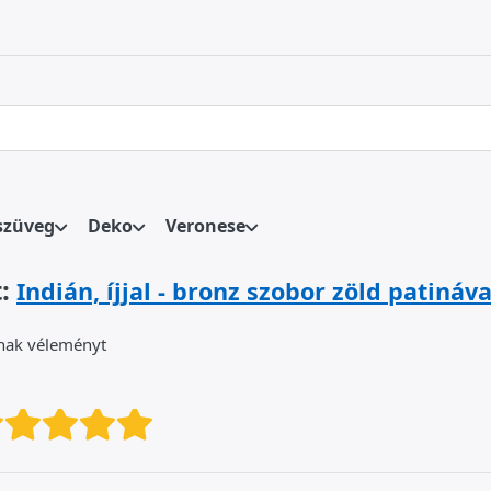
 első találatok automatikusan megjelennek, amint beírja őket. 
szüveg
Deko
Veronese
:
Indián, íjjal - bronz szobor zöld patináva
atnak véleményt
Értékelés: 1 a oldalról. 5 star
Értékelés: 2 a oldalról. 5 sta
Értékelés: 3 a oldalról. 5 
Értékelés: 4 a oldalról. 
Értékelés: 5 a oldalró