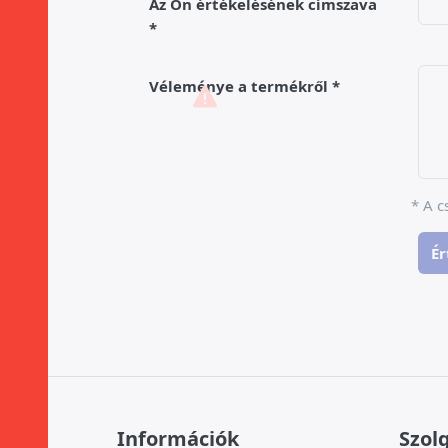
Az Ön értékelésének címszava
Véleménye a termékről
* A c
Ér
Információk
Szol