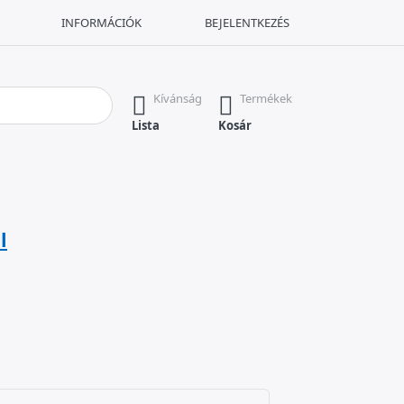
INFORMÁCIÓK
BEJELENTKEZÉS
Nyomja meg az Enter billentyűt az összes eredmény megjelenítésé
Kívánság
Termékek
Lista
Kosár
l
s. Bad
rs.
stars.
5 stars.
l. 5 stars. Kiváló