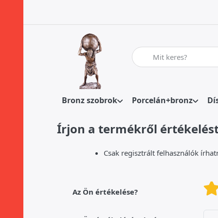
Adja meg a keresőszót. Az
Bronz szobrok
Porcelán+bronz
Dí
Írjon a termékről értékelést
Csak regisztrált felhasználók írh
Az Ön értékelése?