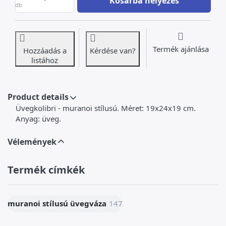
Kosárba helyezés
db
Termék ajánlása
Hozzáadás a
Kérdése van?
listához
Product details
Üvegkolibri - muranoi stílusú. Méret: 19x24x19 cm.
Anyag: üveg.
Vélemények
Termék címkék
muranoi stílusú üvegváza
147