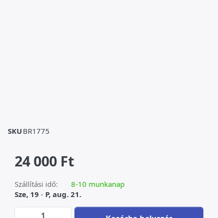
SKU
BR1775
24 000 Ft
Szállítási idő:
8-10 munkanap
Sze, 19
-
P, aug. 21.
Üvegkolibri - muranoi stílus at 24 000 Ft, q