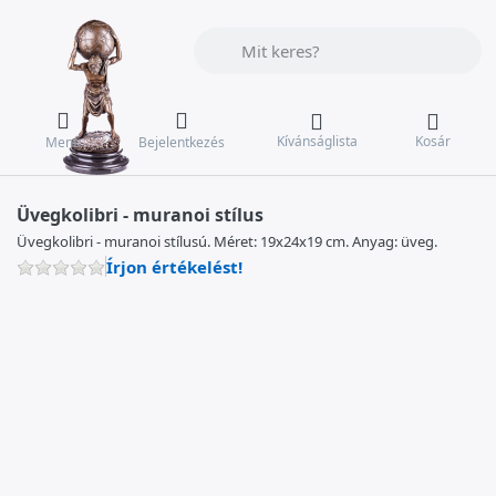
Adja meg a keresőszót. Az első találat
Kívánságlista
Kosár
Menü
Bejelentkezés
Üvegkolibri - muranoi stílus
Üvegkolibri - muranoi stílusú. Méret: 19x24x19 cm. Anyag: üveg.
Írjon értékelést!