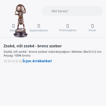
Adja meg a keresőszót. Az első találat
Kívánságlista
Kosár
Menü
Bejelentkezés
Zsoké, női zsoké - bronz szobor
Zsoké, női zsoké - bronz szobor márványtalpon. Mérete: 36x31x12 cm.
Anyag: 100% bronz
Írjon értékelést!