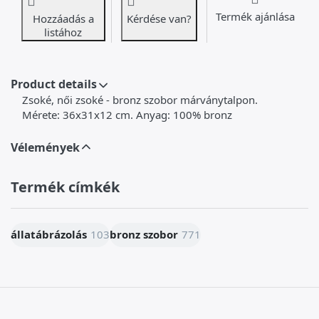
Termék ajánlása
Hozzáadás a
Kérdése van?
listához
Product details
Zsoké, női zsoké - bronz szobor márványtalpon.
Mérete: 36x31x12 cm. Anyag: 100% bronz
Vélemények
Termék címkék
állatábrázolás
103
bronz szobor
771