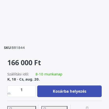
SKU
BR1844
166 000 Ft
Szállítási idő:
8-10 munkanap
K, 18
-
Cs, aug. 20.
Zsoké, női zsoké - bronz szobor at 166 000 
Kosárba helyezés
db