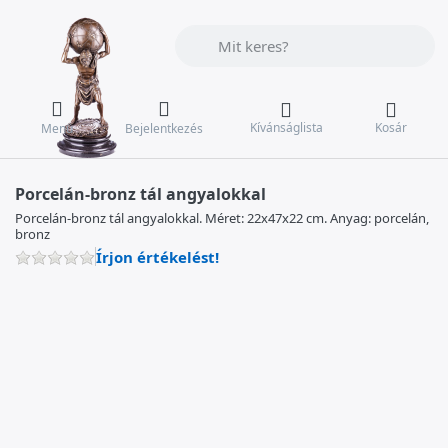
Adja meg a keresőszót. Az első találat
Kívánságlista
Kosár
Menü
Bejelentkezés
Porcelán-bronz tál angyalokkal
Porcelán-bronz tál angyalokkal. Méret: 22x47x22 cm. Anyag: porcelán,
bronz
Írjon értékelést!