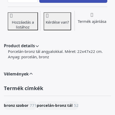
Termék ajánlása
Hozzáadás a
Kérdése van?
listához
Product details
Porcelán-bronz tál angyalokkal. Méret: 22x47x22 cm.
Anyag: porcelán, bronz
Vélemények
Termék címkék
bronz szobor
771
porcelán-bronz tál
52