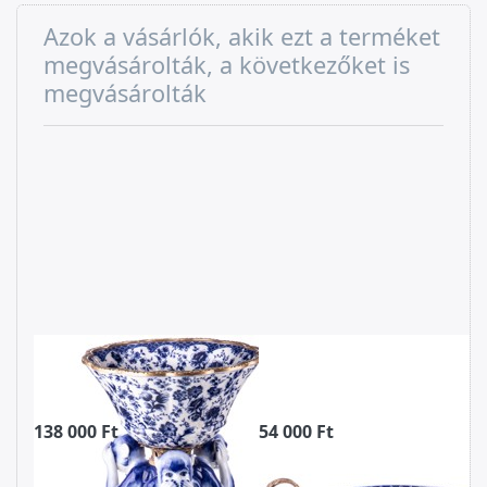
Azok a vásárlók, akik ezt a terméket
megvásárolták, a következőket is
megvásárolták
Porcelán-bronz
Porcelán-bronz
tál, majmokkal
tál
138 000 Ft
54 000 Ft