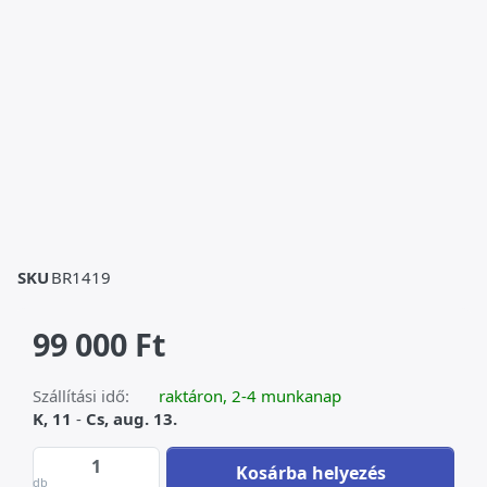
SKU
BR1419
99 000 Ft
Szállítási idő:
raktáron, 2-4 munkanap
K, 11
-
Cs, aug. 13.
Porcelán-bronz tál angyalokkal at 99 000 Ft
Kosárba helyezés
db