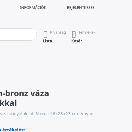
INFORMÁCIÓK
BEJELENTKEZÉS
Nyomja meg az Enter billentyűt az összes eredmény megjelenítésé
Kívánság
Termékek
Lista
Kosár
n-bronz váza
kkal
váza angyalokkal. Méret: 46x23x23 cm. Anyag:
n értékelést!