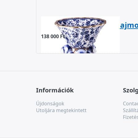
Porcelán-bronz tál, majm
138 000 Ft
Információk
Szol
Újdonságok
Contac
Utoljára megtekintett
Szállít
Fizeté