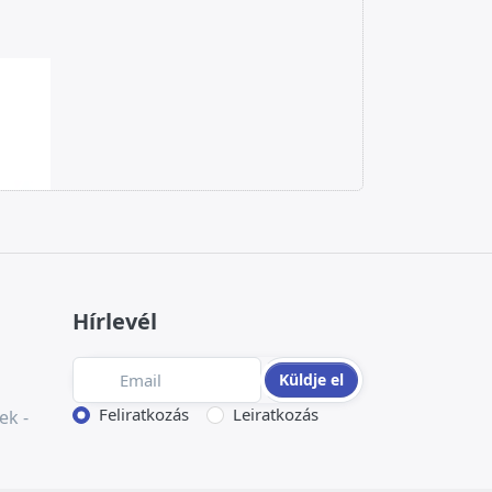
l
Porcelán
99 000 Ft
Hírlevél
Küldje el
Művelet kiválasztása
Feliratkozás
Leiratkozás
ek -