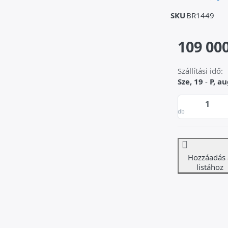
SKU
BR1449
109 000
Szállítási idő:
Sze, 19
-
P, au
db
Hozzáadás 
listához