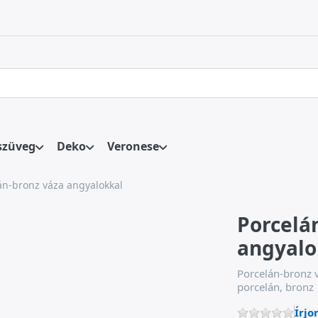
 első találatok automatikusan megjelennek, amint beírja őket. 
szüveg
Deko
Veronese
án-bronz váza angyalokkal
Porcelá
angyalo
Porcelán-bronz 
porcelán, bronz
Írjo