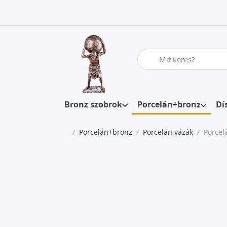
Adja meg a keresőszót. Az
Bronz szobrok
Porcelán+bronz
Dí
Kezdőlap
Porcelán+bronz
Porcelán vázák
Porcel