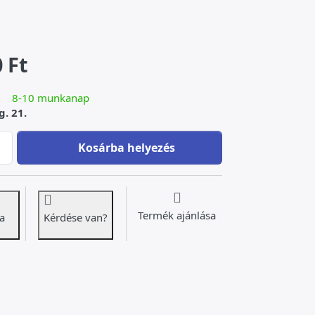
 Ft
8-10 munkanap
g. 21.
Porcelán-bronz váza angyalokkal at 109 000 Ft, quantity 1.
Kosárba helyezés
Termék ajánlása
a
Kérdése van?