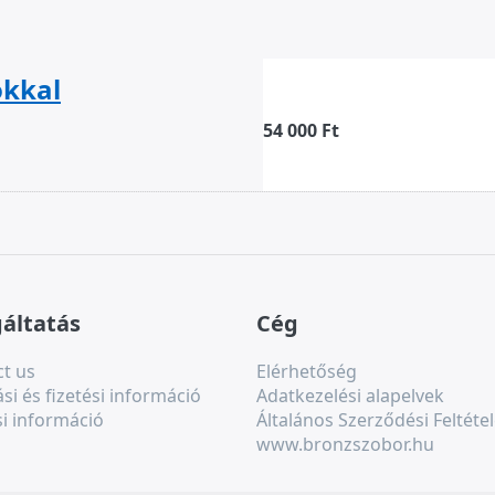
okkal
Porcelán-bronz tá
54 000 Ft
gáltatás
Cég
t us
Elérhetőség
ási és fizetési információ
Adatkezelési alapelvek
si információ
Általános Szerződési Feltétel
www.bronzszobor.hu