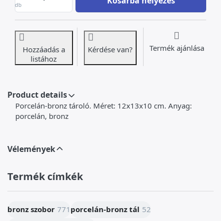
Kosárba helyezés
db
Termék ajánlása
Hozzáadás a
Kérdése van?
listához
Product details
Porcelán-bronz tároló. Méret: 12x13x10 cm. Anyag:
porcelán, bronz
Vélemények
Termék címkék
bronz szobor
771
porcelán-bronz tál
52