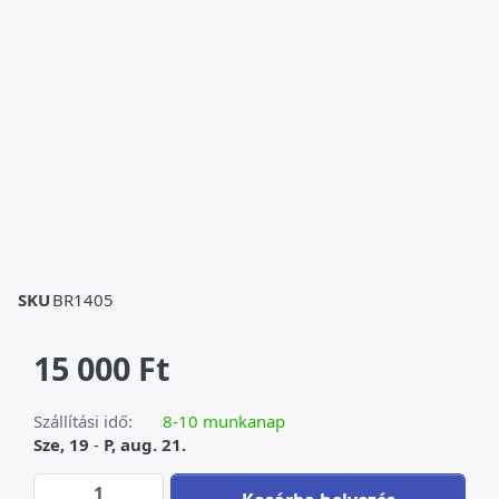
SKU
BR1405
15 000 Ft
Szállítási idő:
8-10 munkanap
Sze, 19
-
P, aug. 21.
Porcelán-bronz tároló at 15 000 Ft, quantit