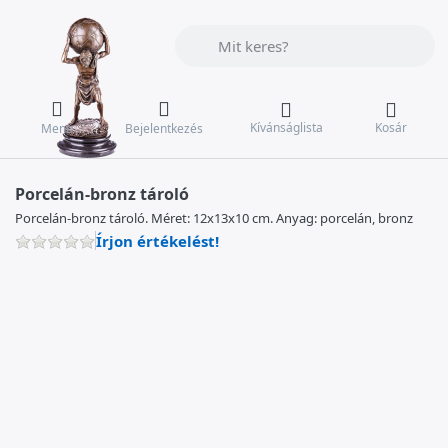
Adja meg a keresőszót. Az első találat
Kívánságlista
Kosár
Menü
Bejelentkezés
Porcelán-bronz tároló
Porcelán-bronz tároló. Méret: 12x13x10 cm. Anyag: porcelán, bronz
Írjon értékelést!