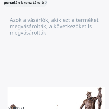
porcelán-bronz tároló
2
Azok a vásárlók, akik ezt a terméket
megvásárolták, a következőket is
megvásárolták
Porcelán-bronz
Skót vadász
tál angyalokkal
vadászkutyával
- bronz szobor
52 000 Ft